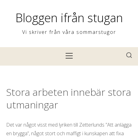
H
o
Bloggen ifrån stugan
p
p
Vi skriver från våra sommarstugor
a
t
P
i
r
l
i
l
m
i
ä
Stora arbeten innebär stora
n
r
n
utmaningar
m
e
e
h
n
Det var något visst med lyriken till Zetterlunds ”Att anlägga
å
y
en brygga”, något stort och maffigt i kunskapen att fixa
l