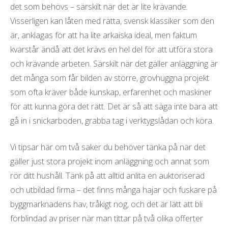
det som behövs – särskilt när det är lite krävande.
l
Visserligen kan låten med rätta, svensk klassiker som den
är, anklagas för att ha lite arkaiska ideal, men faktum
kvarstår ändå att det krävs en hel del för att utföra stora
och krävande arbeten. Särskilt när det gäller anläggning är
det många som får bilden av större, grovhuggna projekt
som ofta kräver både kunskap, erfarenhet och maskiner
för att kunna göra det rätt. Det är så att säga inte bara att
gå in i snickarboden, grabba tag i verktygslådan och köra.
Vi tipsar här om två saker du behöver tänka på när det
gäller just stora projekt inom anläggning och annat som
rör ditt hushåll. Tänk på att alltid anlita en auktoriserad
och utbildad firma – det finns många hajar och fuskare på
byggmarknadens hav, tråkigt nog, och det är lätt att bli
förblindad av priser när man tittar på två olika offerter