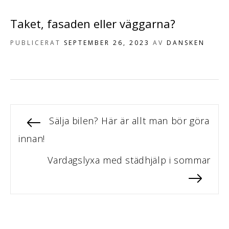
Taket, fasaden eller väggarna?
PUBLICERAT
SEPTEMBER 26, 2023
AV
DANSKEN
F
Sälja bilen? Här är allt man bör göra
I
ö
innan!
n
r
N
Vardagslyxa med städhjälp i sommar
e
l
ä
g
ä
s
å
t
g
e
a