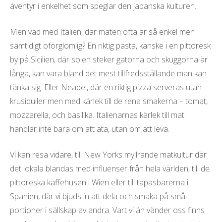
äventyr i enkelhet som speglar den japanska kulturen.
Men vad med Italien, där maten ofta är så enkel men
samtidigt oförglömlig? En riktig pasta, kanske i en pittoresk
by på Sicilien, där solen steker gatorna och skuggorna är
långa, kan vara bland det mest tillfredsställande man kan
tänka sig. Eller Neapel, där en riktig pizza serveras utan
krusiduller men med kärlek till de rena smakerna – tomat,
mozzarella, och basilika. Italienarnas kärlek till mat
handlar inte bara om att äta, utan om att leva.
Vi kan resa vidare, till New Yorks myllrande matkultur där
det lokala blandas med influenser från hela världen, till de
pittoreska kaffehusen i Wien eller till tapasbarerna i
Spanien, där vi bjuds in att dela och smaka på små
portioner i sällskap av andra. Vart vi än vänder oss finns