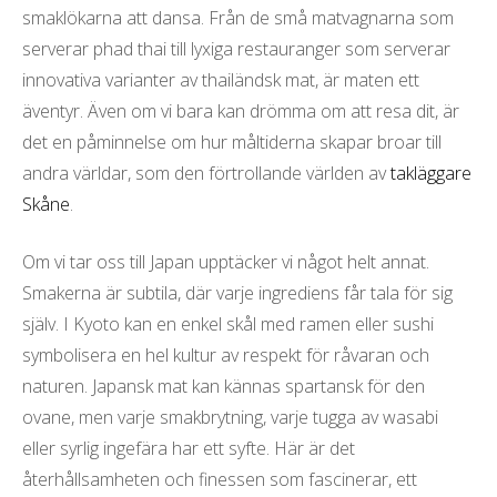
smaklökarna att dansa. Från de små matvagnarna som
serverar phad thai till lyxiga restauranger som serverar
innovativa varianter av thailändsk mat, är maten ett
äventyr. Även om vi bara kan drömma om att resa dit, är
det en påminnelse om hur måltiderna skapar broar till
andra världar, som den förtrollande världen av
takläggare
Skåne
.
Om vi tar oss till Japan upptäcker vi något helt annat.
Smakerna är subtila, där varje ingrediens får tala för sig
själv. I Kyoto kan en enkel skål med ramen eller sushi
symbolisera en hel kultur av respekt för råvaran och
naturen. Japansk mat kan kännas spartansk för den
ovane, men varje smakbrytning, varje tugga av wasabi
eller syrlig ingefära har ett syfte. Här är det
återhållsamheten och finessen som fascinerar, ett