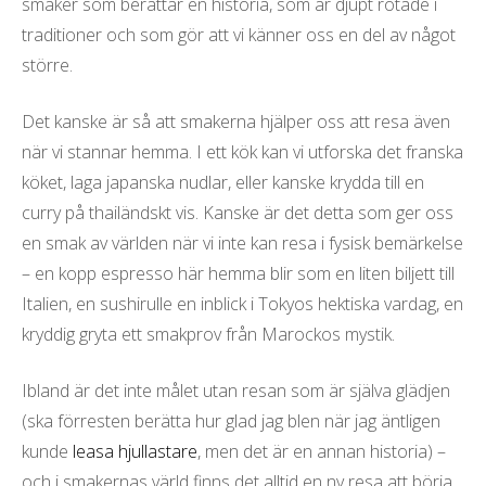
smaker som berättar en historia, som är djupt rotade i
traditioner och som gör att vi känner oss en del av något
större.
Det kanske är så att smakerna hjälper oss att resa även
när vi stannar hemma. I ett kök kan vi utforska det franska
köket, laga japanska nudlar, eller kanske krydda till en
curry på thailändskt vis. Kanske är det detta som ger oss
en smak av världen när vi inte kan resa i fysisk bemärkelse
– en kopp espresso här hemma blir som en liten biljett till
Italien, en sushirulle en inblick i Tokyos hektiska vardag, en
kryddig gryta ett smakprov från Marockos mystik.
Ibland är det inte målet utan resan som är själva glädjen
(ska förresten berätta hur glad jag blen när jag äntligen
kunde
leasa hjullastare
, men det är en annan historia) –
och i smakernas värld finns det alltid en ny resa att börja.