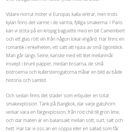
Vidare norrut möter vi Europas kalla vintrar, men trots
kylan finns det värme i de varma, fylliga smakerna. I Paris
kan vi stöta på en krispig baguette med en bit Camembert
och ett glas rött vin från någon lokal vingård. Här finns en
romantik i enkelheten, ett sätt att njuta av små ögonblick.
Man går längs Seine, kanske med ett litet mellanmål
insvept i brunt papper, medan broarna, de små
bistroerna och kullerstensgatorna målar en bild av både
historia och samtid.
Och sedan finns det städer som erbjuder en total
smakexplosion. Tänk på Bangkok, där varje gatuhörn
verkar vara en färgexplosion, från röd chili till grön lime,
och där maten är en balansakt mellan sött, surt, salt och
hett. Här tar vi oss an en soppa eller en sallad som får