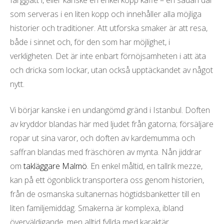
färgglatt i, eller kanske en enkel kopp kaffe – en sådan där
l
som serveras i en liten kopp och innehåller alla möjliga
historier och traditioner. Att utforska smaker är att resa,
både i sinnet och, för den som har möjlighet, i
verkligheten. Det är inte enbart förnöjsamheten i att äta
och dricka som lockar, utan också upptäckandet av något
nytt.
Vi börjar kanske i en undangömd gränd i Istanbul. Doften
av kryddor blandas här med ljudet från gatorna; försäljare
ropar ut sina varor, och doften av kardemumma och
saffran blandas med fräschören av mynta. Nån jiddrar
om
takläggare Malmö
. En enkel måltid, en tallrik mezze,
kan på ett ögonblick transportera oss genom historien,
från de osmanska sultanernas högtidsbanketter till en
liten familjemiddag. Smakerna är komplexa, ibland
överväldigande, men alltid fyllda med karaktär.