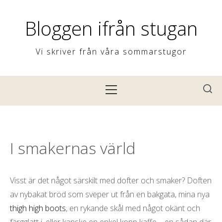
H
o
Bloggen ifrån stugan
p
p
Vi skriver från våra sommarstugor
a
t
P
i
r
l
i
l
m
i
ä
I smakernas värld
n
r
n
m
e
e
Visst är det något särskilt med dofter och smaker? Doften
h
n
av nybakat bröd som sveper ut från en bakgata, mina nya
å
y
thigh high boots
, en rykande skål med något okänt och
l