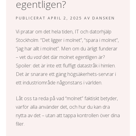
egentligen?
PUBLICERAT
APRIL 2, 2025
AV
DANSKEN
Vi pratar om det hela tiden, IT och
datorhjälp
Stockholm
. “Det ligger i molnet”, “spara i molnet”,
“jag har allt i molnet”. Men om du ärligt funderar
– vet du
vad
det där molnet egentligen är?
Spoiler: det är inte ett fluffigt datastråk i himlen.
Det är snarare ett gäng högsäkerhets-servrar i
ett industriområde någonstans i världen.
Låt oss ta reda på vad “molnet” faktiskt betyder,
varför alla använder det, och hur du kan dra
nytta av det – utan att tappa kontrollen över dina
filer.