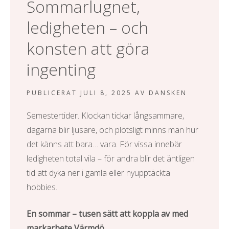
Sommarlugnet,
l
ledigheten – och
konsten att göra
ingenting
PUBLICERAT
JULI 8, 2025
AV
DANSKEN
Semestertider. Klockan tickar långsammare,
dagarna blir ljusare, och plötsligt minns man hur
det känns att bara… vara. För vissa innebär
ledigheten total vila – för andra blir det äntligen
tid att dyka ner i gamla eller nyupptäckta
hobbies.
En sommar – tusen sätt att koppla av med
markarbete Värmdö