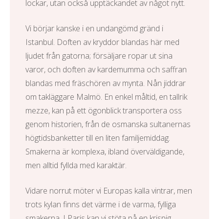
lockar, utan också upptäckandet av något nytt.
Vi börjar kanske i en undangömd gränd i
Istanbul. Doften av kryddor blandas här med
ljudet från gatorna; försäljare ropar ut sina
varor, och doften av kardemumma och saffran
blandas med fräschören av mynta. Nån jiddrar
om
takläggare Malmö
. En enkel måltid, en tallrik
mezze, kan på ett ögonblick transportera oss
genom historien, från de osmanska sultanernas
högtidsbanketter till en liten familjemiddag.
Smakerna är komplexa, ibland överväldigande,
men alltid fyllda med karaktär.
Vidare norrut möter vi Europas kalla vintrar, men
trots kylan finns det värme i de varma, fylliga
smakerna. I Paris kan vi stöta på en krispig