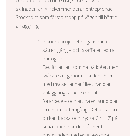
olika offerter och inte riktigt förstår vad
skillnaden är. Vi rekommenderar
entreprenad
Stockholm
som första stopp på vägen till bättre
anläggning.
Planera projektet noga innan du
sätter igång – och skaffa ett extra
par ögon
Det är lätt att komma på idéer, men
svårare att genomföra dem. Som
med mycket annat i livet handlar
anläggningsarbete om rätt
förarbete – och att ha en sund plan
innan du sätter igång. Det är sällan
du kan backa och trycka Ctrl + Z på
situationen när du står ner till
husgrunden med en grävskopa.