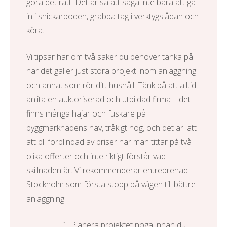
göra det rätt. Det är så att säga inte bara att gå
in i snickarboden, grabba tag i verktygslådan och
köra.
Vi tipsar här om två saker du behöver tänka på
när det gäller just stora projekt inom anläggning
och annat som rör ditt hushåll. Tänk på att alltid
anlita en auktoriserad och utbildad firma – det
finns många hajar och fuskare på
byggmarknadens hav, tråkigt nog, och det är lätt
att bli förblindad av priser när man tittar på två
olika offerter och inte riktigt förstår vad
skillnaden är. Vi rekommenderar
entreprenad
Stockholm
som första stopp på vägen till bättre
anläggning.
Planera projektet noga innan du