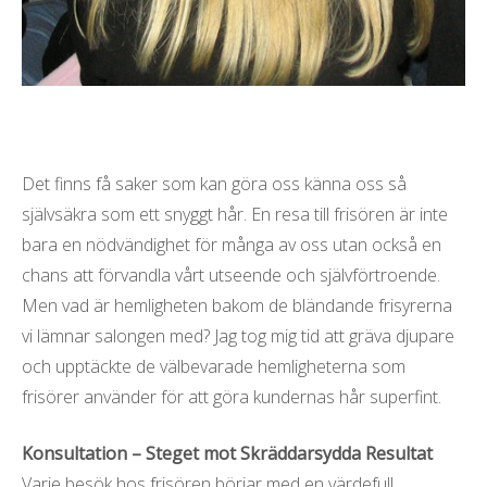
Det finns få saker som kan göra oss känna oss så
självsäkra som ett snyggt hår. En resa till frisören är inte
bara en nödvändighet för många av oss utan också en
chans att förvandla vårt utseende och självförtroende.
Men vad är hemligheten bakom de bländande frisyrerna
vi lämnar salongen med? Jag tog mig tid att gräva djupare
och upptäckte de välbevarade hemligheterna som
frisörer använder för att göra kundernas hår superfint.
Konsultation – Steget mot Skräddarsydda Resultat
Varje besök hos frisören börjar med en värdefull