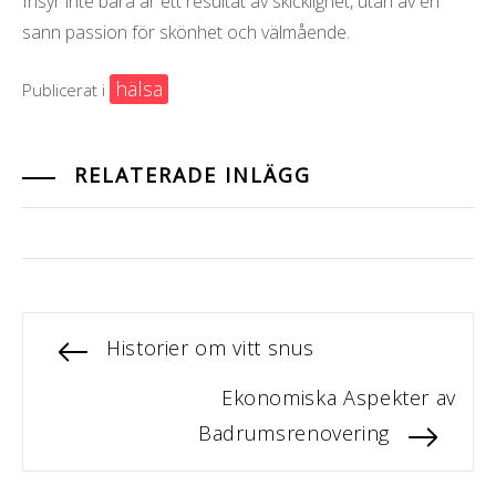
frisyr inte bara är ett resultat av skicklighet, utan av en
sann passion för skönhet och välmående.
hälsa
Publicerat i
RELATERADE INLÄGG
F
Historier om vitt snus
I
ö
N
Ekonomiska Aspekter av
n
r
Badrumsrenovering
ä
e
l
s
g