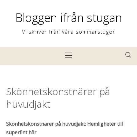
H
o
Bloggen ifrån stugan
p
p
Vi skriver från våra sommarstugor
a
t
P
i
r
l
i
l
m
i
ä
Skönhetskonstnärer på
n
r
n
huvudjakt
m
e
e
h
n
Skönhetskonstnärer på huvudjakt: Hemligheter till
å
y
superfint hår
l