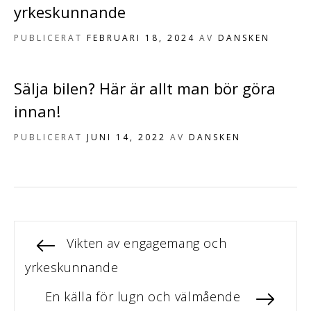
yrkeskunnande
PUBLICERAT
FEBRUARI 18, 2024
AV
DANSKEN
Sälja bilen? Här är allt man bör göra
innan!
PUBLICERAT
JUNI 14, 2022
AV
DANSKEN
F
Vikten av engagemang och
I
ö
yrkeskunnande
n
r
N
En källa för lugn och välmående
e