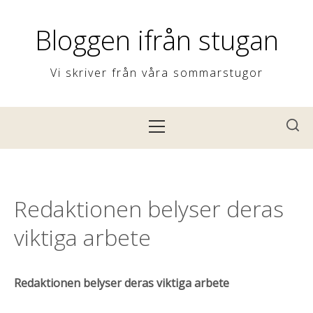
H
o
Bloggen ifrån stugan
p
p
Vi skriver från våra sommarstugor
a
t
P
i
r
l
i
l
m
i
ä
Redaktionen belyser deras
n
r
n
viktiga arbete
m
e
e
h
n
Redaktionen belyser deras viktiga arbete
å
y
l