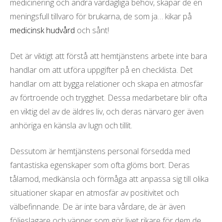
medicinering och andra vardagliga behov, skapar de en
meningsfull tillvaro för brukarna, de som ja… kikar på
medicinsk hudvård
och sånt!
Det är viktigt att förstå att hemtjänstens arbete inte bara
handlar om att utföra uppgifter på en checklista. Det
handlar om att bygga relationer och skapa en atmosfär
av förtroende och trygghet. Dessa medarbetare blir ofta
en viktig del av de äldres liv, och deras närvaro ger även
anhöriga en känsla av lugn och tillit.
Dessutom är hemtjänstens personal försedda med
fantastiska egenskaper som ofta glöms bort. Deras
tålamod, medkänsla och förmåga att anpassa sig till olika
situationer skapar en atmosfär av positivitet och
välbefinnande. De är inte bara vårdare, de är även
följeslagare och vänner som gör livet rikare för dem de