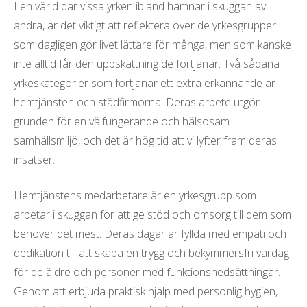
I en värld där vissa yrken ibland hamnar i skuggan av
l
andra, är det viktigt att reflektera över de yrkesgrupper
som dagligen gör livet lättare för många, men som kanske
inte alltid får den uppskattning de förtjänar. Två sådana
yrkeskategorier som förtjänar ett extra erkännande är
hemtjänsten och städfirmorna. Deras arbete utgör
grunden för en välfungerande och hälsosam
samhällsmiljö, och det är hög tid att vi lyfter fram deras
insatser.
Hemtjänstens medarbetare är en yrkesgrupp som
arbetar i skuggan för att ge stöd och omsorg till dem som
behöver det mest. Deras dagar är fyllda med empati och
dedikation till att skapa en trygg och bekymmersfri vardag
för de äldre och personer med funktionsnedsättningar.
Genom att erbjuda praktisk hjälp med personlig hygien,