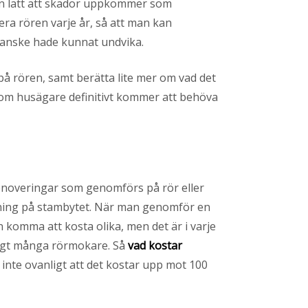
ligen lätt att skador uppkommer som
tera rören varje år, så att man kan
 kanske hade kunnat undvika.
å rören, samt berätta lite mer om vad det
om husägare definitivt kommer att behöva
renoveringar som genomförs på rör eller
utning på stambytet. När man genomför en
 komma att kosta olika, men det är i varje
nligt många rörmokare. Så
vad kostar
nte ovanligt att det kostar upp mot 100