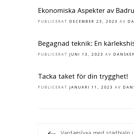
Ekonomiska Aspekter av Badr
PUBLICERAT
DECEMBER 23, 2023
AV
D
Begagnad teknik: En kärlekshis
PUBLICERAT
JUNI 13, 2023
AV
DANSKE
Tacka taket för din trygghet!
PUBLICERAT
JANUARI 11, 2023
AV
DAN
F
Vardagslyxa med städhjälp 