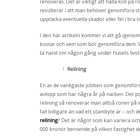
renoveras. Det är viktigt att hålla koll på
l
resulterar i att man behöver genomföra störr
upptäcka eventuella skador eller fel i br
I den här artikeln kommer vi att gå igeno
kostar och vem som bör genomföra dem. Vi
ta hand om någon gång under husets livsti
Relining
En av de vanligaste jobben som genomförs 
avlopp som har några år på nacken. Det po
relining så renoverar man alltså rören på in
fall billigare än vad ett stambyte är – oc
relining
? Det är något som kan variera oc
000 kronor beroende på vilken fastighet d