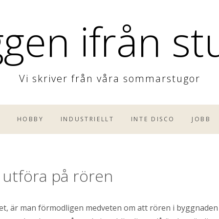
gen ifrån s
Vi skriver från våra sommarstugor
M
HOBBY
INDUSTRIELLT
INTE DISCO
JOBB
t utföra på rören
ghet, är man förmodligen medveten om att rören i byggnaden 