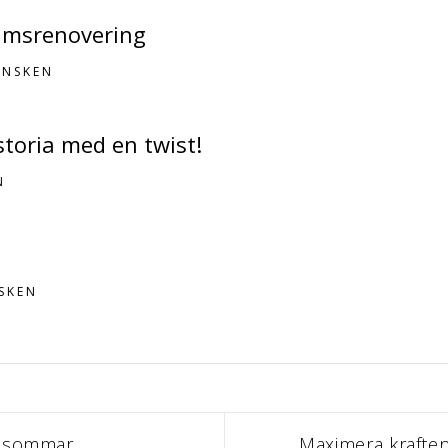
umsrenovering
ANSKEN
toria med en twist!
N
SKEN
i sommar
N
Maximera krafte