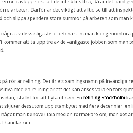
 rören och avloppen så att de inte blir slitna, då är det näm
e arbeten. Därför är det viktigt att alltid se till att inspek
a tid och slippa spendera stora summor på arbeten som man
m några av de vanligaste arbetena som man kan genomföra p
 kommer att ta upp tre av de vanligaste jobben som man s
d.
på rör är relining. Det är ett samlingsnamn på invändiga 
sitiva med en relining är att det kan anses vara en förskj
sidan, istället för att byta ut dem. En
relining Stockholm
kan
h det skjuter dessutom upp stambytet med flera decennier, e
h något man behöver tala med en rörmokare om, men det är i
et handlar om.