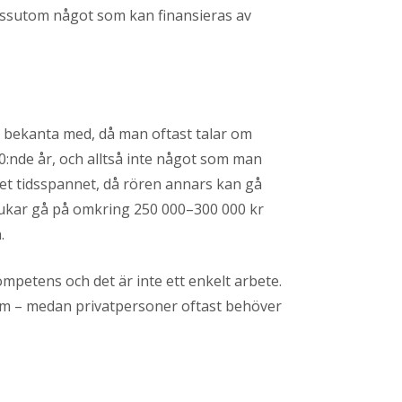
ssutom något som kan finansieras av
r bekanta med, då man oftast talar om
:nde år, och alltså inte något som man
det tidsspannet, då rören annars kan gå
rukar gå på omkring 250 000–300 000 kr
n.
ompetens och det är inte ett enkelt arbete.
em – medan privatpersoner oftast behöver