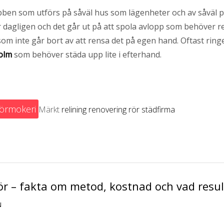
jobben som utförs på såväl hus som lägenheter och av såväl 
dagligen och det går ut på att spola avlopp som behöver r
m inte går bort av att rensa det på egen hand. Oftast ring
holm
som behöver städa upp lite i efterhand.
örmokeri
Märkt
relining
renovering
rör
städfirma
r – fakta om metod, kostnad och vad result
N