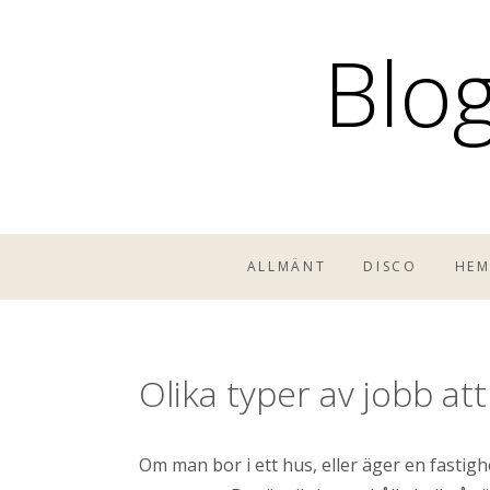
H
Blog
o
p
p
a
t
i
l
l
ALLMÄNT
DISCO
HE
i
n
n
Olika typer av jobb at
e
h
å
Om man bor i ett hus, eller äger en fasti
l