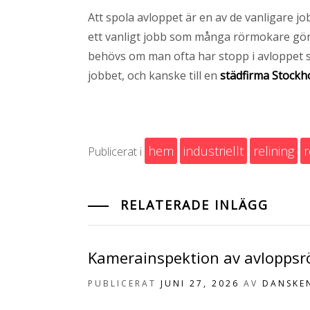
Att spola avloppet är en av de vanligare 
ett vanligt jobb som många rörmokare gör 
behövs om man ofta har stopp i avloppet so
jobbet, och kanske till en
städfirma Stock
hem
industriellt
relining
r
Publicerat i
RELATERADE INLÄGG
Kamerainspektion av avloppsrö
PUBLICERAT
JUNI 27, 2026
AV
DANSKE